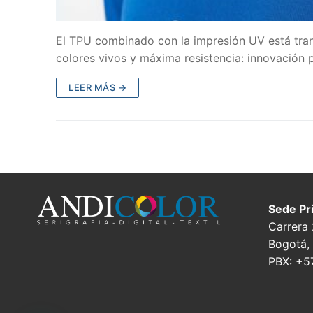
El TPU combinado con la impresión UV está tran
colores vivos y máxima resistencia: innovación p
LEER MÁS →
Sede Pri
Carrera
Bogotá,
PBX: +5