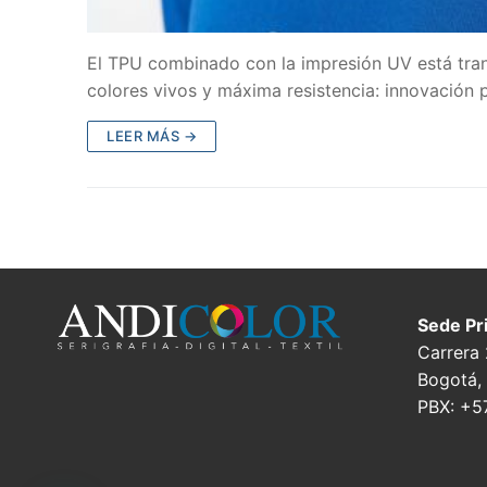
El TPU combinado con la impresión UV está tran
colores vivos y máxima resistencia: innovación p
LEER MÁS →
Sede Pri
Carrera
Bogotá,
PBX: +5