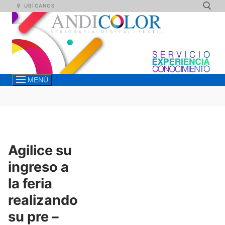
Ir
UBÍCANOS
al
contenido
Busca
MENÚ
Agilice su
ingreso a
la feria
realizando
su pre –