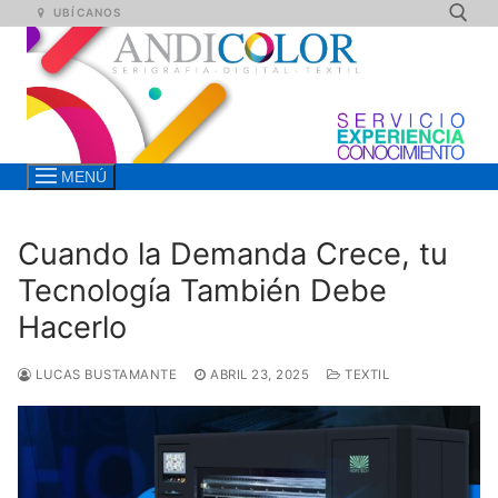
Ir
UBÍCANOS
al
contenido
Buscar:
MENÚ
Cuando la Demanda Crece, tu
Tecnología También Debe
Hacerlo
LUCAS BUSTAMANTE
ABRIL 23, 2025
TEXTIL