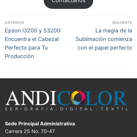
Contáctanos
Navegación
ANTERIOR
SIGUIENTE
de
Entrada
Entrada
Epson I3200 y S3200:
La magia de la
anterior:
siguiente:
entradas
Encuentra el Cabezal
Sublimación comienza
Perfecto para Tu
con el papel perfecto
Producción
Sede Principal Administrativa
Carrera 25 No. 70-47