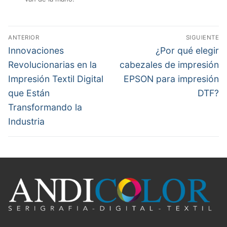
Navegación
ANTERIOR
SIGUIENTE
de
Entrada
Entrada
Innovaciones
¿Por qué elegir
anterior:
siguiente:
entradas
Revolucionarias en la
cabezales de impresión
Impresión Textil Digital
EPSON para impresión
que Están
DTF?
Transformando la
Industria